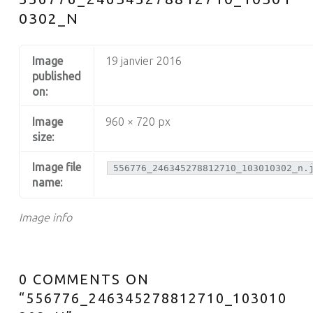
0302_N
Image
19 janvier 2016
published
on:
Image
960 × 720 px
size:
Image file
556776_246345278812710_103010302_n.
name:
Image info
0 COMMENTS ON
“
556776_246345278812710_103010