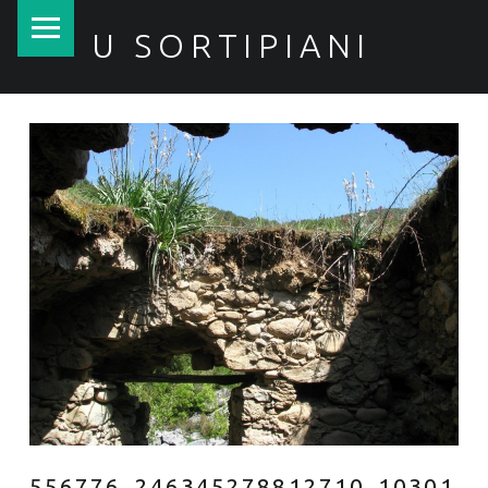
PRIMARY MENU
U SORTIPIANI
556776_246345278812710_10301