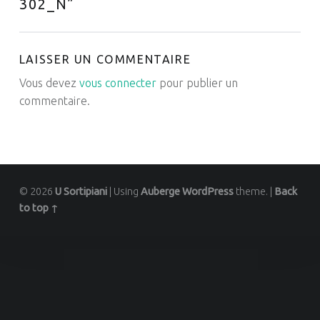
302_N
”
LAISSER UN COMMENTAIRE
Vous devez
vous connecter
pour publier un
commentaire.
© 2026
U Sortipiani
|
Using
Auberge
WordPress
theme.
|
Back
to top ↑