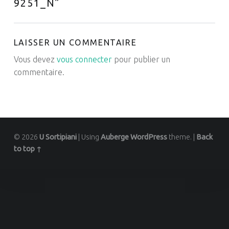
9251_N
”
LAISSER UN COMMENTAIRE
Vous devez
vous connecter
pour publier un
commentaire.
© 2026
U Sortipiani
|
Using
Auberge
WordPress
theme.
|
Back
to top ↑