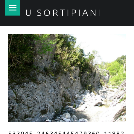
PRIMARY MENU
U SORTIPIANI
533045_246345445479360_11882