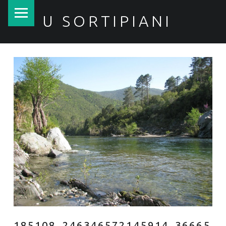
PRIMARY MENU
U SORTIPIANI
185108_246346572145914_36665