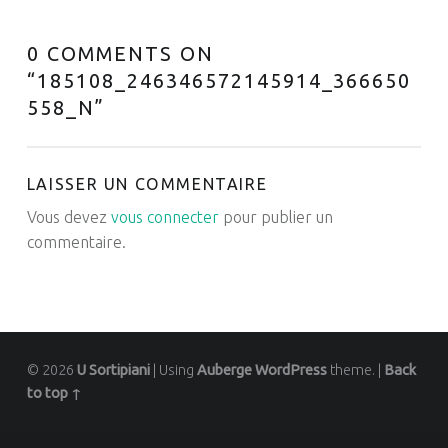
0 COMMENTS ON
“
185108_246346572145914_366650
558_N
”
LAISSER UN COMMENTAIRE
Vous devez
vous connecter
pour publier un
commentaire.
© 2026
U Sortipiani
|
Using
Auberge
WordPress
theme.
|
Back
to top ↑