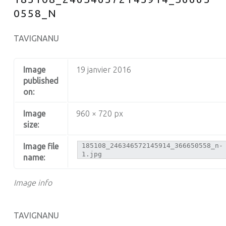
0558_N
TAVIGNANU
Image
19 janvier 2016
published
on:
Image
960 × 720 px
size:
Image file
185108_246346572145914_366650558_n-
1.jpg
name:
Image info
TAVIGNANU