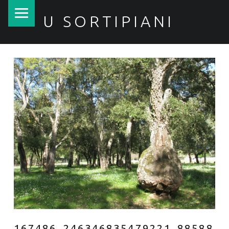
PRIMARY MENU
U SORTIPIANI
167486_246346835479221_88588