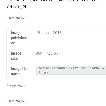
7436_N
CAMPAGNE
Image
19 janvier 2016
published
on:
Image
960 × 720 px
size:
Image file
167486_246346835479221_885887436_n-
1.jpg
name:
Image info
CAMPAGNE