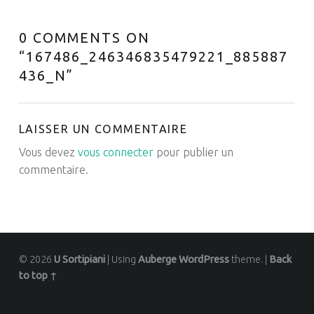
0 COMMENTS ON
“
167486_246346835479221_885887
436_N
”
LAISSER UN COMMENTAIRE
Vous devez
vous connecter
pour publier un
commentaire.
© 2026
U Sortipiani
|
Using
Auberge
WordPress
theme.
|
Back
to top ↑